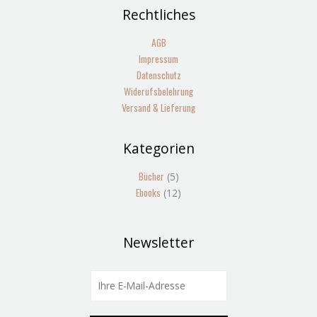
Rechtliches
AGB
Impressum
Datenschutz
Widerufsbelehrung
Versand & Lieferung
Kategorien
5
12
Produkte
Produkte
Bücher
5
Ebooks
12
Newsletter
E
m
a