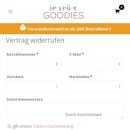
Zum
erforderlich
erforderlich
erforderlich
MAIN
Inhalt
MENU
springen
Versandkostenfrei ab 39€ Bestellwert
Vertrag widerrufen
Bestellnummer
Page URI *erforderlich
*
E-Mail
*
Vorname
Nachname
*
Deine Kommentare
Es gilt unsere
Datenschutzerklärung
.