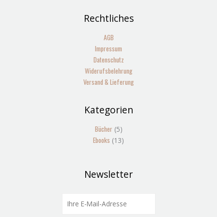
Rechtliches
AGB
Impressum
Datenschutz
Widerufsbelehrung
Versand & Lieferung
Kategorien
5
13
Produkte
Produkte
Bücher
5
Ebooks
13
Newsletter
E
m