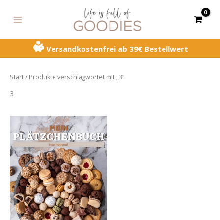
Zum
MAIN
Inhalt
MENU
springen
Versandkostenfrei ab 39€ Bestellwert
Start
/ Produkte verschlagwortet mit „3“
3