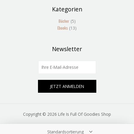
Kategorien
5
13
Produkte
Produkte
Bücher
5
Ebooks
13
Newsletter
E
m
a
i
JETZT ANMELDEN
l
*
Copyright © 2026 Life Is Full Of Goodies Shop