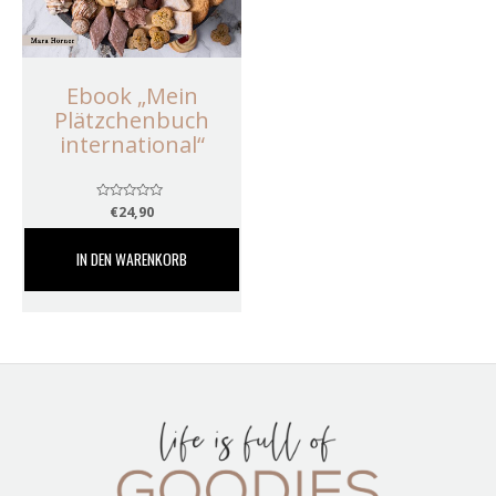
Ebook „Mein
Plätzchenbuch
international“
Bewertet
€
24,90
mit
0
von
IN DEN WARENKORB
5