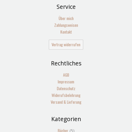
Service
Über mich
Zahlungsweisen
Kontakt
Vertrag widerrufen
Rechtliches
AGB
Impressum
Datenschutz
Widerufsbelehrung
Versand & Lieferung
Kategorien
5
13
Produkte
Produkte
Bücher
5